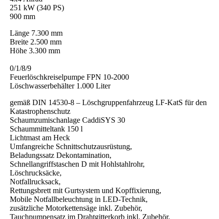
251 kW (340 PS)
900 mm
Länge 7.300 mm
Breite 2.500 mm
Höhe 3.300 mm
0/1/8/9
Feuer
löschkreiselpumpe FPN 10-2000
Löschwasserbehälter 1.000 Liter
gemäß DIN 14530-8 – Löschgruppenfahrzeug LF-KatS für den
Katastrophenschutz
Schaumzumischanlage CaddiSYS 30
Schaummitteltank 150 l
Lichtmast am Heck
Umfangreiche Schnittschutzausrüstung,
Beladungssatz Dekontamination,
Schnellangriffstaschen D mit Hohlstahlrohr,
Löschrucksäcke,
Notfallrucksack,
Rettungsbrett mit Gurtsystem und Kopffixierung,
Mobile Notfallbeleuchtung in LED-Technik,
zusätzliche Motorkettensäge inkl. Zubehör,
Tauchpumpensatz im Drahtgitterkorb inkl. Zubehör,