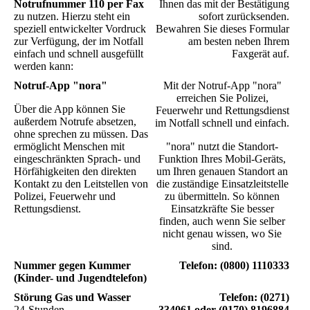
Notrufnummer 110 per Fax
Ihnen das mit der Bestätigung
zu nutzen. Hierzu steht ein
sofort zurücksenden.
speziell entwickelter Vordruck
Bewahren Sie dieses Formular
zur Verfügung, der im Notfall
am besten neben Ihrem
einfach und schnell ausgefüllt
Faxgerät auf.
werden kann:
Notruf-App "nora"
Mit der Notruf-App "nora"
erreichen Sie Polizei,
Über die App können Sie
Feuerwehr und Rettungsdienst
außerdem Notrufe absetzen,
im Notfall schnell und einfach.
ohne sprechen zu müssen. Das
ermöglicht Menschen mit
"nora" nutzt die Standort-
eingeschränkten Sprach- und
Funktion Ihres Mobil-Geräts,
Hörfähigkeiten den direkten
um Ihren genauen Standort an
Kontakt zu den Leitstellen von
die zuständige Einsatzleitstelle
Polizei, Feuerwehr und
zu übermitteln. So können
Rettungsdienst.
Einsatzkräfte Sie besser
finden, auch wenn Sie selber
nicht genau wissen, wo Sie
sind.
Nummer gegen Kummer
Telefon: (0800) 1110333
(Kinder- und Jugendtelefon)
Störung Gas und Wasser
Telefon:
(0271)
24-Stunden
334061
oder
(0170) 8196884