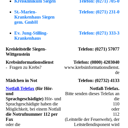
Kreisklinikum Siegen
Telefon:
(0271) 705-0
St.-Marien-
Telefon:
(0271) 231-0
Krankenhaus Siegen
gem. GmbH
Ev. Jung-Stilling-
Telefon:
(0271) 333-3
Krankenhaus
Kreisleitstelle Siegen-
Telefon: (0271) 57077
Wittgenstein
Krebsinformationsdienst
Telefon:
(0800) 4203040
-
Fragen zu Krebs?
www.krebsinformationsdienst.
de
Mädchen in Not
Telefon:
(02732) 4133
Notfall-Telefax
(für Hör-
Notfall-Telefax.
und
Bitte senden dieses Telefax an
Sprachgeschädigte)
Hör- und
die
Sprachgeschädigte haben die
110
Möglichkeit, bei einem Notfall
oder
die
Notrufnummer 112 per
112
Fax
(Leitstelle der Feuerwehr), der
oder die
Leitstellendisponent wird