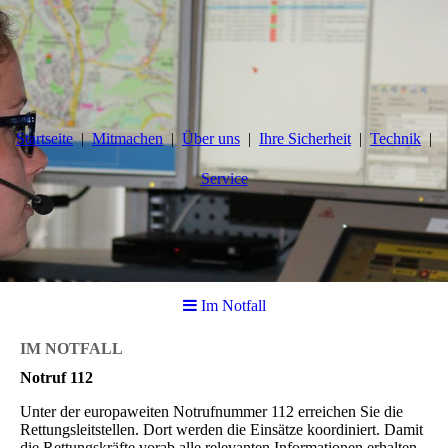
Startseite
Mitmachen
Über uns
Ihre Sicherheit
Technik
Service
Im Notfall
IM NOTFALL
Notruf 112
Unter der europaweiten Notrufnummer 112 erreichen Sie die
Rettungsleitstellen. Dort werden die Einsätze koordiniert. Damit
die Rettungskräfte vorab alle relevanten Informationen erhalten,