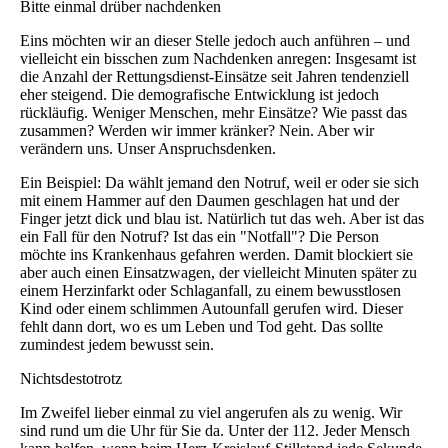
Bitte einmal drüber nachdenken
Eins möchten wir an dieser Stelle jedoch auch anführen – und
vielleicht ein bisschen zum Nachdenken anregen: Insgesamt ist
die Anzahl der Rettungsdienst-Einsätze seit Jahren tendenziell
eher steigend. Die demografische Entwicklung ist jedoch
rückläufig. Weniger Menschen, mehr Einsätze? Wie passt das
zusammen? Werden wir immer kränker? Nein. Aber wir
verändern uns. Unser Anspruchsdenken.
Ein Beispiel: Da wählt jemand den Notruf, weil er oder sie sich
mit einem Hammer auf den Daumen geschlagen hat und der
Finger jetzt dick und blau ist. Natürlich tut das weh. Aber ist das
ein Fall für den Notruf? Ist das ein "Notfall"? Die Person
möchte ins Krankenhaus gefahren werden. Damit blockiert sie
aber auch einen Einsatzwagen, der vielleicht Minuten später zu
einem Herzinfarkt oder Schlaganfall, zu einem bewusstlosen
Kind oder einem schlimmen Autounfall gerufen wird. Dieser
fehlt dann dort, wo es um Leben und Tod geht. Das sollte
zumindest jedem bewusst sein.
Nichtsdestotrotz
Im Zweifel lieber einmal zu viel angerufen als zu wenig. Wir
sind rund um die Uhr für Sie da. Unter der 112. Jeder Mensch